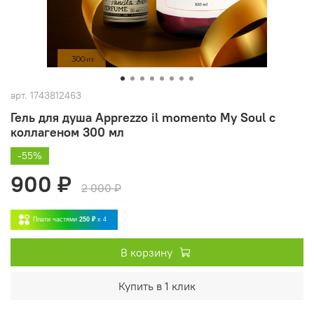
арт.
1743812463
Гель для душа Apprezzo il momento My Soul с
коллагеном 300 мл
-55%
900 ₽
2 000 ₽
Плати частями
250 ₽
x 4
В корзину
Купить в 1 клик