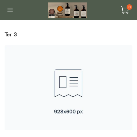
0
тег 3